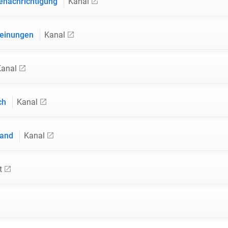
enachrichtigung
Kanal
heinungen
Kanal
Kanal
ich
Kanal
land
Kanal
t