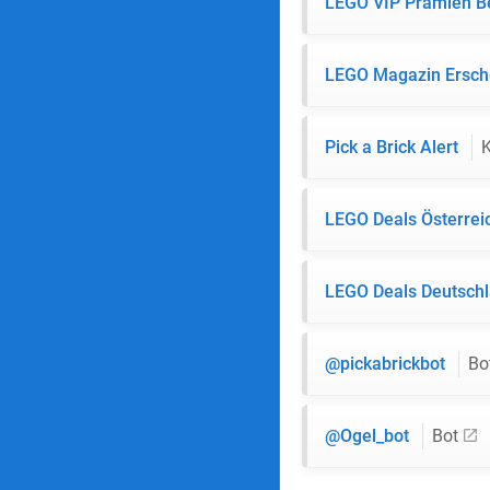
LEGO VIP Prämien B
LEGO Magazin Ersc
Pick a Brick Alert
LEGO Deals Österre
LEGO Deals Deutsch
@pickabrickbot
Bo
@Ogel_bot
Bot