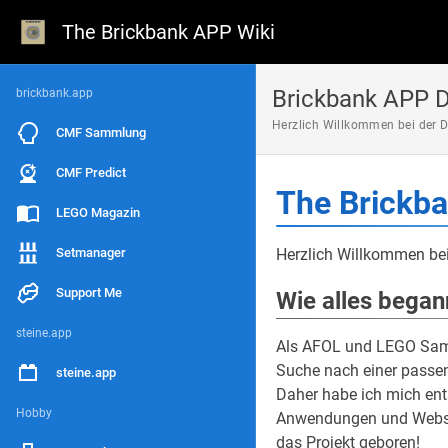
The Brickbank APP Wiki
Brickbank APP 
brickbank.app
Herzlich Willkommen bei der 
CMF Sammlung
CMF Predict
The Brickba
LEGO Magazin
Setmanager
Herzlich Willkommen bei
Support Me
Wie alles began
steine.app
Als AFOL und LEGO Samml
Suche nach einer passen
steine.app
Daher habe ich mich ent
Hobby
Anwendungen und Websei
das Projekt geboren!